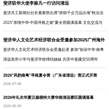
斐济驻华大使李振凡一行访问清远
年盛典
斐济共工新闻社社长黄家胜出席“侨助千企万品出海”秋洽活
动
2025“亲情中华·中国寻根之旅”夏令营圆满落幕 文化交流与
亲情传承同行
斐济华人文化艺术经济联合会受邀参加2025广州海外
侨领研习班
斐济华人文化艺术经济联合会受邀赴湛 参加“创业中华·南粤
侨青·湛放未来”研修班
清远首所小学与斐济学校缔结姊妹 共庆中斐建交50周年
2026“风韵南粤”寻根夏令营（广东省清远）营正式开营
2026-07-08
2026年礼衣华夏汉服模特大赛华南清远赛区圆满落幕
2026-06-30